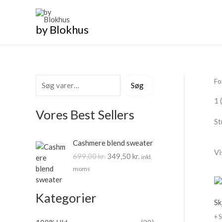
Gå
til
by Blokhus
indholdet
Fo
S
Søg
ø
1 
g
Vores Best Sellers
St
e
D
D
f
Cashmere blend sweater
e
e
Vi
t
699,00
kr.
349,50
kr.
inkl.
n
n
moms
o
a
e
p
k
r
r
t
Kategorier
:
Sk
i
u
n
e
+ S