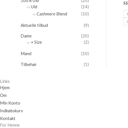
100% Uld
(20)
d
l
55
Uld
(14)
e
l
Cashmere Blend
(10)
l
e
1
i
p
3
Aktuelle tilbud
(9)
g
r
e
i
Dame
(20)
p
s
+ Size
(2)
r
e
i
r
Mand
(10)
s
:
Tilbehør
(1)
v
3
a
4
r
9
Links
:
,
Hjem
6
5
Om
9
0
9
Min Konto
,
k
Indkøbskurv
0
r
Kontakt
0
.
For Henne
.