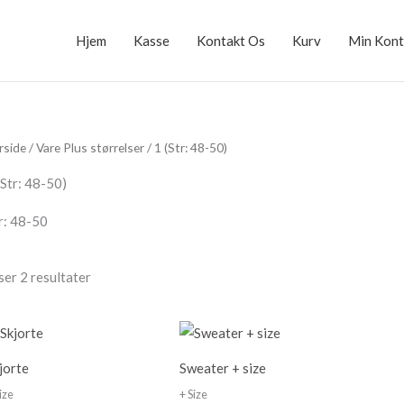
Hjem
Kasse
Kontakt Os
Kurv
Min Kon
rside
/ Vare Plus størrelser / 1 (Str: 48-50)
(Str: 48-50)
r: 48-50
ser 2 resultater
jorte
Sweater + size
ize
+ Size