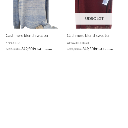
UDSOLGT
Cashmere blend sweater
Cashmere blend sweater
100% Uld
Aktuelle tilbud
699,00
kr.
349,50
kr.
699,00
kr.
349,50
kr.
inkl. moms
inkl. moms