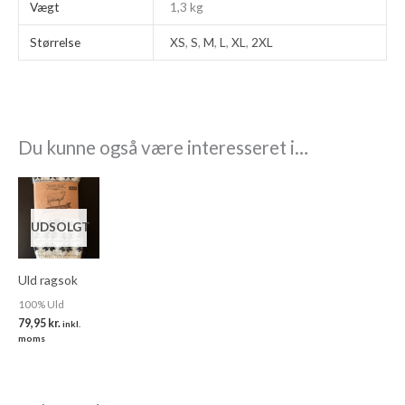
Vægt
1,3 kg
Størrelse
XS
,
S
,
M
,
L
,
XL
,
2XL
Du kunne også være interesseret i…
UDSOLGT
Uld ragsok
100% Uld
79,95
kr.
inkl.
moms