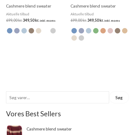
Cashmere blend sweater
Cashmere blend sweater
Aktuelle tilbud
Aktuelle tilbud
699,00
kr.
349,50
kr.
699,00
kr.
349,50
kr.
inkl. moms
inkl. moms
S
Søg
ø
g
Vores Best Sellers
e
D
D
f
Cashmere blend sweater
e
e