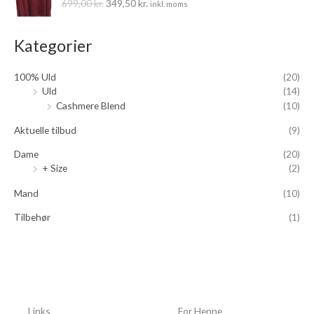
t
699,00
kr.
349,50
kr.
inkl. moms
n
n
e
o
a
p
k
r
Kategorier
r
t
:
i
u
100% Uld
(20)
n
e
Uld
(14)
d
l
Cashmere Blend
(10)
e
l
l
e
Aktuelle tilbud
(9)
i
p
g
r
Dame
(20)
e
i
+ Size
(2)
p
s
r
e
Mand
(10)
i
r
Tilbehør
(1)
s
:
v
3
a
4
r
9
:
,
6
5
9
0
Links
For Henne