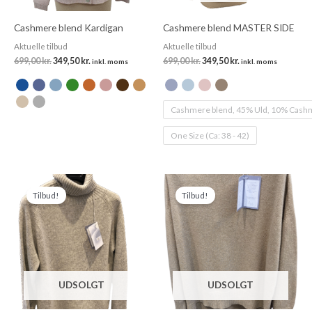
Cashmere blend Kardigan
Cashmere blend MASTER SIDE
Aktuelle tilbud
Aktuelle tilbud
699,00
kr.
349,50
kr.
699,00
kr.
349,50
kr.
inkl. moms
inkl. moms
Cashmere blend, 45% Uld, 10% Cashm
One Size (Ca: 38 - 42)
Den
Den
Den
Den
oprindelige
aktuelle
oprindelige
aktuelle
Tilbud!
Tilbud!
pris
pris
pris
pris
var:
er:
var:
er:
699,00 kr..
349,50 kr..
699,00 kr..
349,50 kr..
UDSOLGT
UDSOLGT