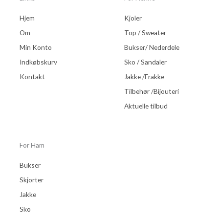
9
,
k
Hjem
Kjoler
0
r
0
.
Om
Top / Sweater
.
Min Konto
Bukser/ Nederdele
k
r
Indkøbskurv
Sko / Sandaler
.
Kontakt
Jakke /Frakke
.
Tilbehør /Bijouteri
Aktuelle tilbud
For Ham
Bukser
Skjorter
Jakke
Sko