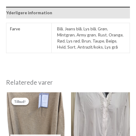
Yderligere information
Farve
Blå
,
Jeans blå
,
Lys blå
,
Grøn
,
Mintgrøn
,
Army grøn
,
Rust
,
Orange
,
Rød
,
Lys rød
,
Brun
,
Taupe
,
Beige
,
Hvid
,
Sort
,
Antrazit/koks
,
Lys grå
Relaterede varer
Den
Den
oprindelige
aktuelle
Tilbud!
Tilbud!
pris
pris
var:
er:
699,00 kr..
349,50 kr..