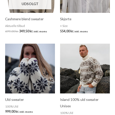
UDSOLGT
Cashmere blend sweater
Skjorte
Aktuelle tilbud
+ Size
699,00
kr.
349,50
kr.
554,00
kr.
inkl. moms
inkl. moms
Uld sweater
Island 100% uld sweater
Unisex
100% Uld
999,00
kr.
inkl. moms
100% Uld