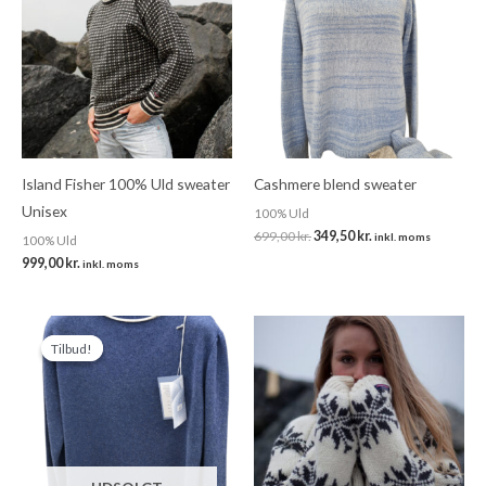
var:
er:
699,00 kr..
349,50 kr..
Island Fisher 100% Uld sweater
Cashmere blend sweater
Unisex
100% Uld
699,00
kr.
349,50
kr.
inkl. moms
100% Uld
999,00
kr.
inkl. moms
Den
Den
oprindelige
aktuelle
Tilbud!
Tilbud!
pris
pris
var:
er:
699,00 kr..
349,50 kr..