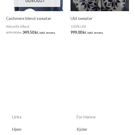
UDSOLGT
Cashmere blend sweater
Uld sweater
Aktuelle tilbud
100% Uld
699,00
kr.
349,50
kr.
999,00
kr.
inkl. moms
inkl. moms
Links
For Henne
Hjem
Kjoler