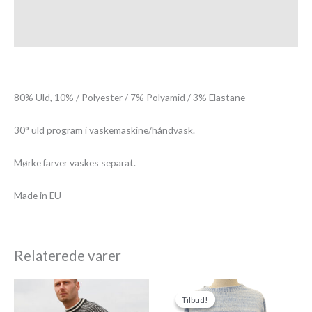
Yderligere information
Anmeldelser (0)
80% Uld, 10% / Polyester / 7% Polyamid / 3% Elastane
30° uld program i vaskemaskine/håndvask.
Mørke farver vaskes separat.
Made in EU
Relaterede varer
Den
Den
oprindelige
aktuelle
Tilbud!
Tilbud!
pris
pris